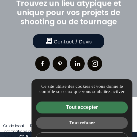
Trouvez
un
lieu
atypique
et
unique
pour
vos
projets
de
shooting
ou
de
tournage
receipt_long
Contact / Devis
Ce site utilise des cookies et vous donne le
contrôle sur ceux que vous souhaitez activer
Tout accepter
Tout refuser
Guide local
Références
Actualités
Idées et conseils
Informations complémentaires
Mentions légales
0
Politique de confidentialité
Gestion des cookies