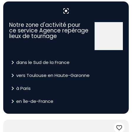
center_focus_strong
Notre zone d'activité pour
ce service Agence repérage
lieux de tournage
navigate_next
dans le Sud de la France
navigate_next
vers Toulouse en Haute-Garonne
navigate_next
à Paris
navigate_next
en Île-de-France