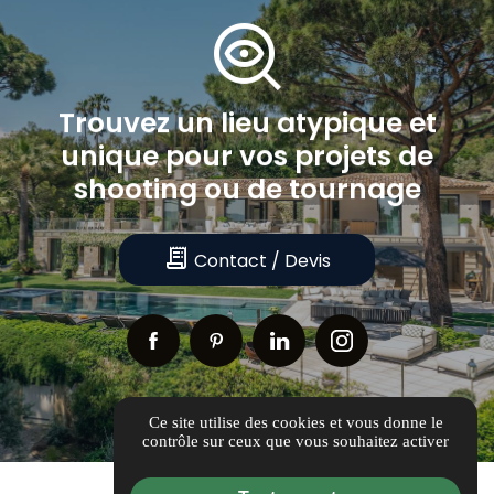
mystery
Trouvez
un
lieu
atypique
et
unique
pour
vos
projets
de
shooting
ou
de
tournage
receipt_long
Contact / Devis
Ce site utilise des cookies et vous donne le
contrôle sur ceux que vous souhaitez activer