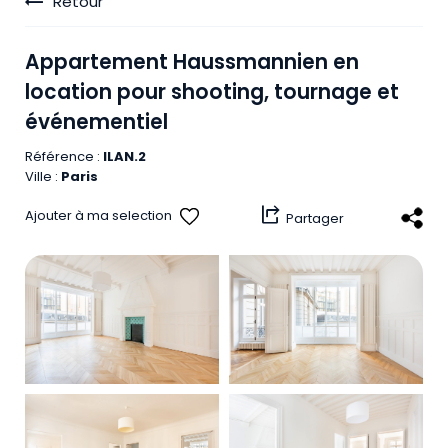
Retour
Appartement
Haussmannien
en
location
pour
shooting,
tournage
et
événementiel
Référence :
ILAN.2
Ville :
Paris
share_windows
Ajouter à ma selection
Partager