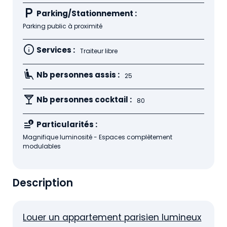
local_parking
Parking/Stationnement :
Parking public à proximité
info
Services :
Traiteur libre
airline_seat_recline_extra
Nb personnes assis :
25
local_bar
Nb personnes cocktail :
80
data_info_alert
Particularités :
Magnifique luminosité - Espaces complètement
modulables
Description
Louer un appartement parisien lumineux