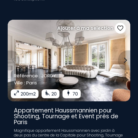
Ajouter à ma selection
Previous
Next
Référence :
JORDY
Ville :
Paris
open_in_full
airline_seat_recline_extra
man
200m2
20
70
Appartement Haussmannien pour
Shooting, Tournage et Event près de
Paris
Magnifique appartement Haussmannien avec jardin à
deux pas du centre de la Capitale pour Shooting, Tournage