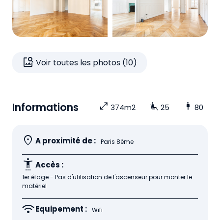
image_search
Voir toutes les photos (10)
Informations
open_in_full
airline_seat_recline_extra
man
374m2
25
80
location_on
A proximité de :
Paris 8ème
settings_accessibility
Accès :
1er étage - Pas d'utilisation de l'ascenseur pour monter le
matériel
wifi
Equipement :
Wifi