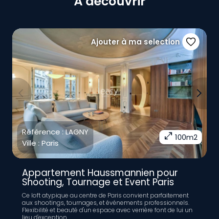
À découvrir
Ajouter à ma selection
Previous
Next
Référence :
LAGNY
open_in_full
100m2
Ville :
Paris
Appartement Haussmannien pour
Shooting, Tournage et Event Paris
Ce loft atypique au centre de Paris convient parfaitement
aux shootings, tournages, et événements professionnels.
Flexibilité et beauté d'un espace avec verrière font de lui un
lieu d'exception....