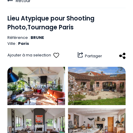
Retour
Lieu
Atypique
pour
Shooting
Photo,Tournage
Paris
Référence :
BRUNE
Ville :
Paris
share_windows
Ajouter à ma selection
Partager