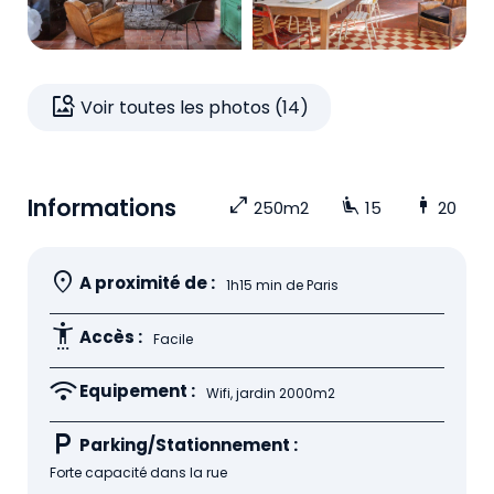
image_search
Voir toutes les photos (14)
Informations
open_in_full
airline_seat_recline_extra
man
250m2
15
20
location_on
A proximité de :
1h15 min de Paris
settings_accessibility
Accès :
Facile
wifi
Equipement :
Wifi, jardin 2000m2
local_parking
Parking/Stationnement :
Forte capacité dans la rue