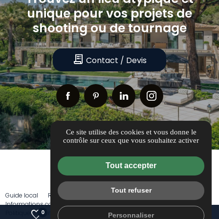
unique
pour
vos
projets
de
shooting
ou
de
tournage
receipt_long
Contact / Devis
Ce site utilise des cookies et vous donne le
contrôle sur ceux que vous souhaitez activer
Tout accepter
Tout refuser
Guide local
Références
Actualités
Idées et conseils
Informations complémentaires
Mentions légales
favorite
receipt_long
0
Politique de confidentialité
Gestion des cookies
call
Personnaliser