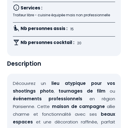
info
Services :
Traiteur libre - cuisine équipée mais non professionnelle
airline_seat_recline_extra
Nb personnes assis :
15
local_bar
Nb personnes cocktail :
20
Description
Découvrez un
lieu atypique pour vos
shootings photo
,
tournages de film
ou
événements professionnels
en région
Parisienne. Cette
maison de campagne
allie
charme et fonctionnalité avec ses
beaux
espaces
et une décoration raffinée, parfait