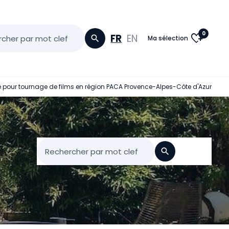
0
heart_plus
FR
EN
cher par mot clef
search
Ma sélection
ge pour tournage de films en région PACA Provence-Alpes-Côte d'Azur
Rechercher par mot clef
search