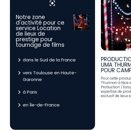
center_focus_strong
Notre zone
d'activité pour ce
service Location
de lieux de
prestige pour
tournage de films
PRODUCTIO
navigate_next
dans le Sud de la France
UMA THURM
POUR CAMP
navigate_next
vers Toulouse en Haute-
Pour cette produ
Garonne
Thurman à Nice 
Production / Eas
navigate_next
à Paris
expertise de prod
exclusif de lieux 
navigate_next
en Île-de-France