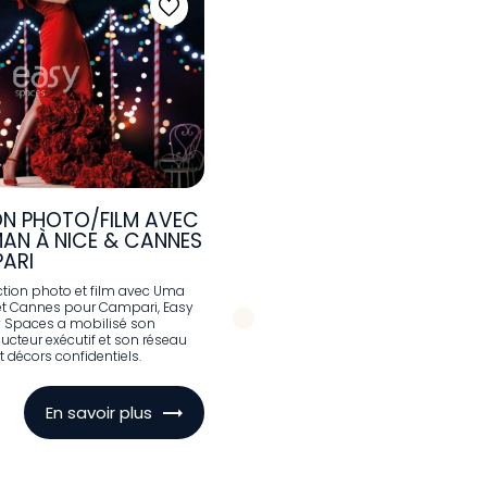
N PHOTO/FILM AVEC
AN À NICE & CANNES
ARI
ction photo et film avec Uma
et Cannes pour Campari, Easy
y Spaces a mobilisé son
ucteur exécutif et son réseau
et décors confidentiels.
En savoir plus