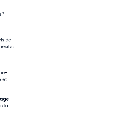
m
?
els de
'hésitez
ce-
e et
nage
e la