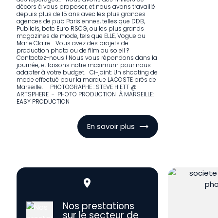
décors à vous proposer, et nous avons travaillé
depuis plus de 15 ans avec les plus grandes
agences de pub Parisiennes, telles que DDB,
Publicis, betc Euro RSCG, ou les plus grands
magazines de mode, tels que ELLE, Vogue ou
Marie Claire. Vous avez des projets de
production photo ou de film au soleil ?
Contactez-nous ! Nous vous répondons dans la
journée, et faisons notre maximum pour nous
adapter à votre budget. Ci-joint: Un shooting de
mode effectué pour la marque LACOSTE près de
Marseille. PHOTOGRAPHE : STEVE HIETT @
ARTSPHERE - PHOTO PRODUCTION À MARSEILLE:
EASY PRODUCTION
En savoir plus
place
Nos prestations
sur le secteur de