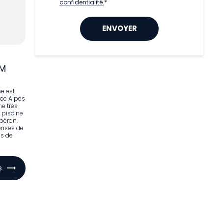
confidentialité.
*
LM
ne est
nce Alpes
ne très
e piscine
ubéron,
rises de
s de
s