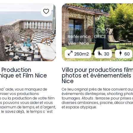
Référence :
GFICE
Ville :
Nice
open_in_full
airline_seat_recline_extra
man
260m2
30
60
 Production
Villa pour productions fil
ique et Film Nice
photos et événementiels
Nice
d ' aide, vous manquez de
Ce lieu original près de Nice convient au
niser vos productions
événements d'entreprise, shooting phot
ou la production de votre film
tournages. Atouts : terrasse pour prises 
ous pouvons vous aider et vous
diverses ambiances, piscine, décor ch
maximum de temps, et d 'argent,
et espace atypique.
le savez déjà, le temps c ' est