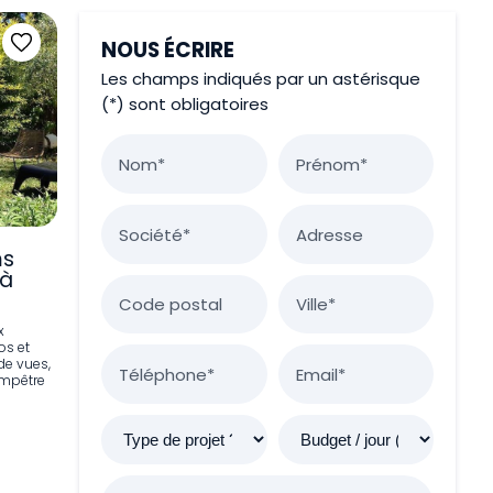
NOUS ÉCRIRE
Les champs indiqués par un astérisque
(*) sont obligatoires
Nom*
Prénom*
Société*
Adresse
ms
 à
Code postal
Ville*
x
os et
de vues,
Téléphone*
Email*
ampêtre