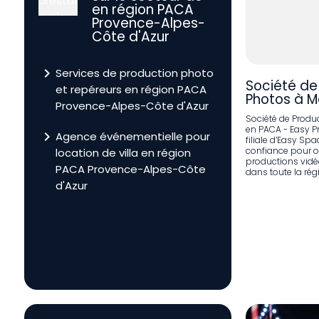
en région PACA
Provence-Alpes-
Côte d'Azur
navigate_next
Services de production photo
Société de
et repéreurs en région PACA
Photos à M
Provence-Alpes-Côte d'Azur
Société de Produc
en PACA - Easy P
navigate_next
Agence événementielle pour
filiale d’Easy Spa
confiance pour o
location de villa en région
productions vidéo
PACA Provence-Alpes-Côte
dans toute la rég
d'Azur