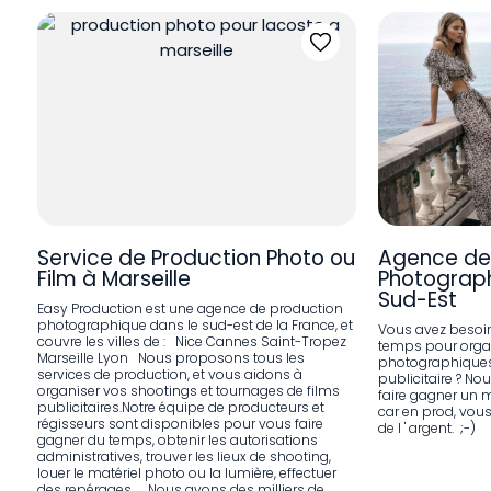
Service de Production Photo ou
Agence de
Film à Marseille
Photograph
Sud-Est
Easy Production est une agence de production
photographique dans le sud-est de la France, et
Vous avez besoin
couvre les villes de : Nice Cannes Saint-Tropez
temps pour orga
Marseille Lyon Nous proposons tous les
photographiques 
services de production, et vous aidons à
publicitaire ? N
organiser vos shootings et tournages de films
faire gagner un 
publicitaires.Notre équipe de producteurs et
car en prod, vous 
régisseurs sont disponibles pour vous faire
de l ' argent. ;-)
gagner du temps, obtenir les autorisations
administratives, trouver les lieux de shooting,
louer le matériel photo ou la lumière, effectuer
des repérages... Nous avons des milliers de