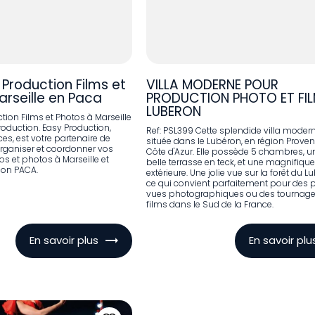
 Production Films et
VILLA MODERNE POUR
arseille en Paca
PRODUCTION PHOTO ET FI
LUBERON
tion Films et Photos à Marseille
roduction. Easy Production,
Ref: PSL399 Cette splendide villa moder
ces, est votre partenaire de
située dans le Lubéron, en région Prove
rganiser et coordonner vos
Côte d'Azur. Elle possède 5 chambres, u
s et photos à Marseille et
belle terrasse en teck, et une magnifiqu
ion PACA.
extérieure. Une jolie vue sur la forêt du L
ce qui convient parfaitement pour des p
vues photographiques ou des tournage
films dans le Sud de la France.
En savoir plus
En savoir plu