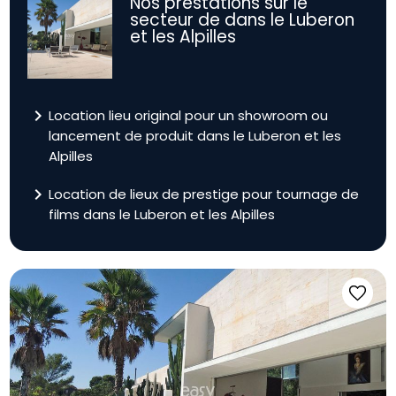
Nos prestations sur le
secteur de dans le Luberon
et les Alpilles
navigate_next
Location lieu original pour un showroom ou
lancement de produit dans le Luberon et les
Alpilles
navigate_next
Location de lieux de prestige pour tournage de
films dans le Luberon et les Alpilles