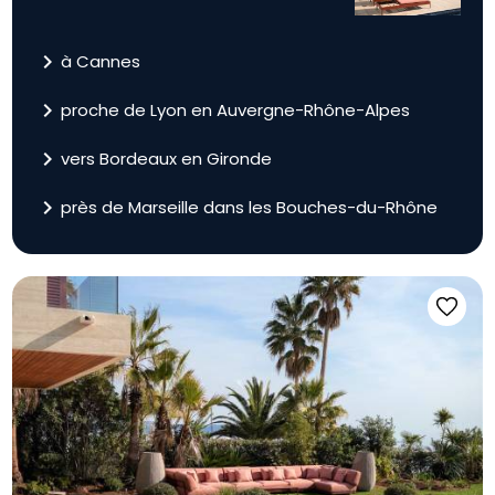
navigate_next
à Cannes
navigate_next
proche de Lyon en Auvergne-Rhône-Alpes
navigate_next
vers Bordeaux en Gironde
navigate_next
près de Marseille dans les Bouches-du-Rhône