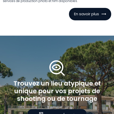
services de production photo et film disponibles.
En savoir plus
mystery
Trouvez
un
lieu
atypique
et
unique
pour
vos
projets
de
shooting
ou
de
tournage